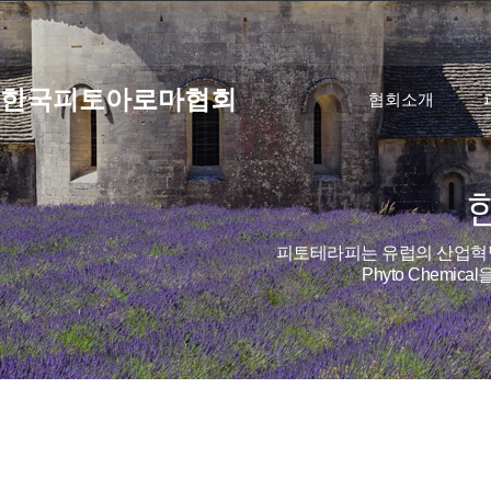
한국피토아로마협회
협회소개
피토테라피는 유럽의 산업혁명
Phyto Chem