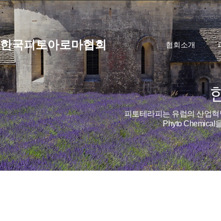
한국피토아로마협회
협회소개
피토테라피는 유럽의 산업혁명
Phyto Chem