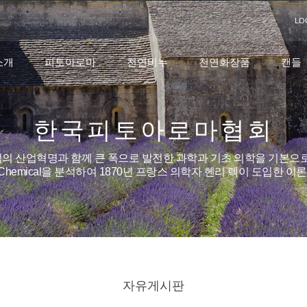
LO
소개
피토아로마
천연비누
천연화장품
캔들
한국피토아로마협회
의 산업혁명과 함께 큰 폭으로 발전한 과학과 기초 의학을 기본으로
o Chemical을 분석하여 1870년 프랑스 의학자 헨리 렉이 도입한 
자유게시판