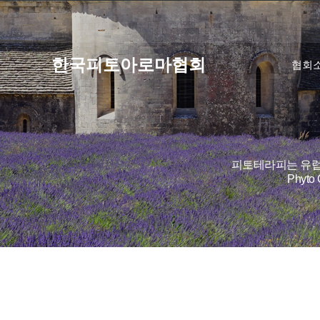
한국피토아로마협회
협회
피토테라피는 유럽
Phyt