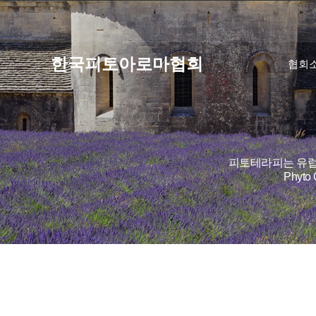
한국피토아로마협회
협회
피토테라피는 유럽
Phyt