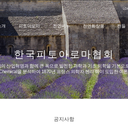
LO
소개
피토아로마
천연비누
천연화장품
캔들
한국피토아로마협회
의 산업혁명과 함께 큰 폭으로 발전한 과학과 기초 의학을 기본으로
o Chemical을 분석하여 1870년 프랑스 의학자 헨리 렉이 도입한 
공지사항